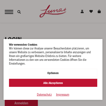
JETZT NEU - unsere alkoholfreien Alternativen für den gesunden Genuss !
LOGIN
Wir verwenden Cookies
BEREITS KUNDE
Wir können diese zur Analyse unserer Besucherdaten platzieren, um
unsere Website zu verbessern, personalisierte Inhalte anzuzeigen und
Ihnen ein großartiges Website-Erlebnis zu bieten. Für weitere
Melden Sie sich hier mit Ihren vorhandenen Zugangsdaten an.
Informationen zu den von uns verwendeten Cookies öffnen Sie die
Einstellungen.
E-Mail
Optionen
Alle Akzeptieren
Passwort
Datenschutz
Impressum