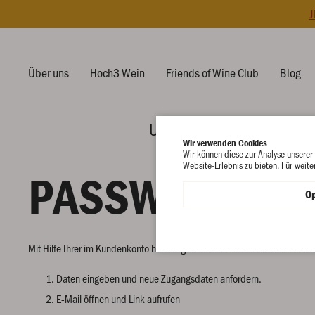
J
Über uns
Hoch3 Wein
Friends of Wine Club
Blog
Unsere Weine
Feelin
Wir verwenden Cookies
Wir können diese zur Analyse unserer
Website-Erlebnis zu bieten. Für weite
PASSWORT VE
Op
Mit Hilfe Ihrer im Kundenkonto hinterlegten E-Mail-Adresse können Sie 
Daten eingeben und neue Zugangsdaten anfordern.
E-Mail öffnen und Link aufrufen