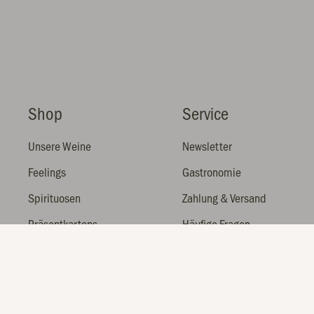
Shop
Service
Unsere Weine
Newsletter
Feelings
Gastronomie
Spirituosen
Zahlung & Versand
Präsentkartons
Häufige Fragen
Winzer
Gutscheine & Sets