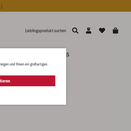
 !
er
Gutscheine & Sets
zeigen und Ihnen ein großartiges
tieren