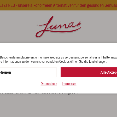
ETZT NEU - unsere alkoholfreien Alternativen für den gesunden Genuss
gs
Spirituosen
Präsentkartons
Winz
 Besucherdaten platzieren, um unsere Website zu verbessern, personalisierte Inhalte anzu
re Informationen zu den von uns verwendeten Cookies öffnen Sie die Einstellungen.
RGESSEN?
tionen
Alle Akzep
Datenschutz
Impressum
in 3 einfachen Schritten ein neues Passwort vergeben: