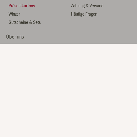
Präsentkartons
Zahlung & Versand
Winzer
Häufige Fragen
Gutscheine & Sets
Über uns
Hoch3 Wein
Friends of Wine Club
Blog
Registrierung
* Alle Preise inkl. gesetzl. Mehrwertsteuer zzgl. Versandkosten, wenn nicht anders