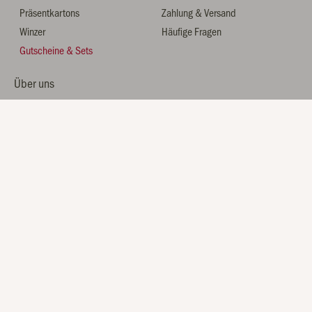
Präsentkartons
Zahlung & Versand
Winzer
Häufige Fragen
Gutscheine & Sets
Über uns
Hoch3 Wein
Friends of Wine Club
Blog
Registrierung
* Alle Preise inkl. gesetzl. Mehrwertsteuer zzgl. Versandkosten, wenn nicht anders