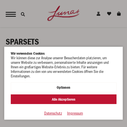
JETZT NEU - unsere alkoholfreien Alternativen für den gesunden Genuss !
SPARSETS
Wir verwenden Cookies
Wir können diese zur Analyse unserer Besucherdaten platzieren, um
unsere Website zu verbessern, personalisierte Inhalte anzuzeigen und
Ihnen ein großartiges Website-Erlebnis zu bieten. Für weitere
Leider befinden sich in dieser Kategorie keine Artikel
Informationen zu den von uns verwendeten Cookies öffnen Sie die
Einstellungen.
Optionen
Alle Akzeptieren
Datenschutz
Impressum