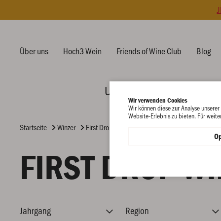
J
Über uns
Hoch3 Wein
Friends of Wine Club
Blog
Unsere Weine
Feelin
Wir verwenden Cookies
Wir können diese zur Analyse unserer
Website-Erlebnis zu bieten. Für weite
Startseite
Winzer
First Drop Wines - Barossa Valley
Op
FIRST DROP WI