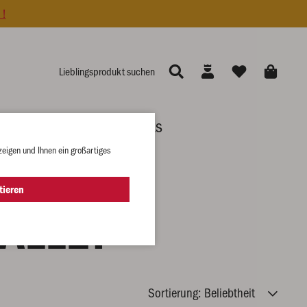
 !
er
Gutscheine & Sets
zeigen und Ihnen ein großartiges
tieren
VALLEY